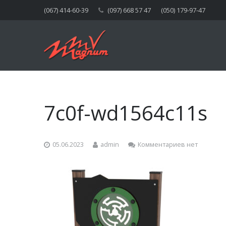
(067) 414-60-39
(097) 668 57 47
(050) 179-97-47
7c0f-wd1564c11s
05.06.2023
admin
Комментариев нет