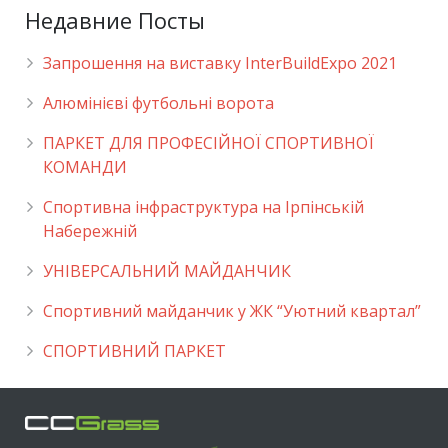
Недавние Посты
Запрошення на виставку InterBuildExpo 2021
Алюмінієві футбольні ворота
ПАРКЕТ ДЛЯ ПРОФЕСІЙНОЇ СПОРТИВНОЇ
КОМАНДИ
Спортивна інфраструктура на Ірпінській
Набережній
УНІВЕРСАЛЬНИЙ МАЙДАНЧИК
Cпортивний майданчик у ЖК “Уютний квартал”
СПОРТИВНИЙ ПАРКЕТ