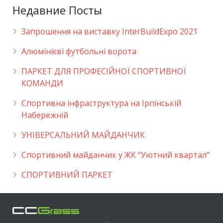
Недавние Посты
Запрошення на виставку InterBuildExpo 2021
Алюмінієві футбольні ворота
ПАРКЕТ ДЛЯ ПРОФЕСІЙНОЇ СПОРТИВНОЇ
КОМАНДИ
Спортивна інфраструктура на Ірпінській
Набережній
УНІВЕРСАЛЬНИЙ МАЙДАНЧИК
Cпортивний майданчик у ЖК “Уютний квартал”
СПОРТИВНИЙ ПАРКЕТ