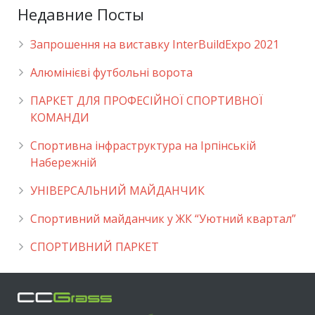
Недавние Посты
Запрошення на виставку InterBuildExpo 2021
Алюмінієві футбольні ворота
ПАРКЕТ ДЛЯ ПРОФЕСІЙНОЇ СПОРТИВНОЇ
КОМАНДИ
Спортивна інфраструктура на Ірпінській
Набережній
УНІВЕРСАЛЬНИЙ МАЙДАНЧИК
Cпортивний майданчик у ЖК “Уютний квартал”
СПОРТИВНИЙ ПАРКЕТ