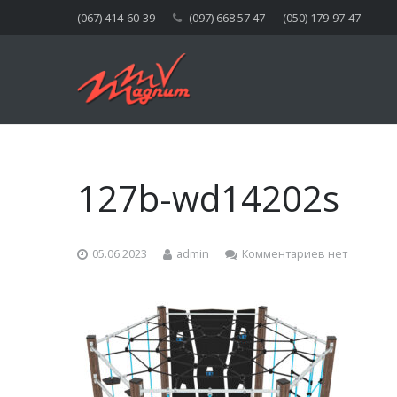
(067) 414-60-39
(097) 668 57 47
(050) 179-97-47
127b-wd14202s
05.06.2023
admin
Комментариев нет