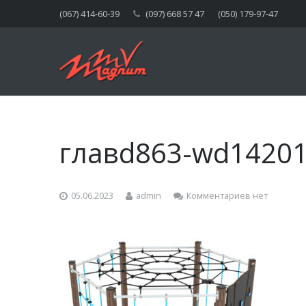
(067) 414-60-39
(097) 668 57 47
(050) 179-97-47
главd863-wd14201
05.06.2023
admin
Комментариев нет