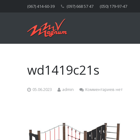
(067) 414-60-39
(097) 668 57 47
(050) 179-97-47
wd1419c21s
05.06.2023
admin
Комментариев нет