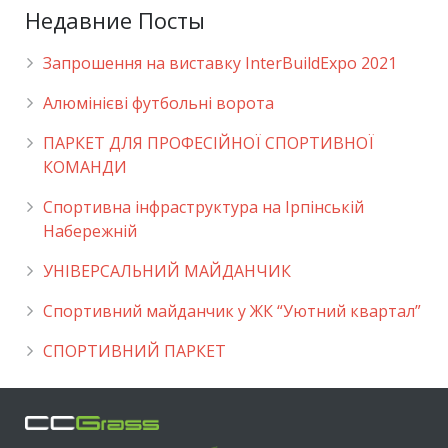
Недавние Посты
Запрошення на виставку InterBuildExpo 2021
Алюмінієві футбольні ворота
ПАРКЕТ ДЛЯ ПРОФЕСІЙНОЇ СПОРТИВНОЇ
КОМАНДИ
Спортивна інфраструктура на Ірпінській
Набережній
УНІВЕРСАЛЬНИЙ МАЙДАНЧИК
Cпортивний майданчик у ЖК “Уютний квартал”
СПОРТИВНИЙ ПАРКЕТ