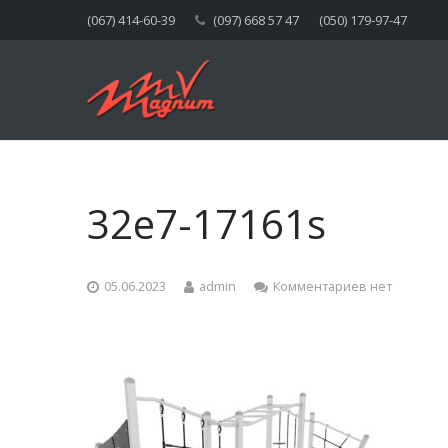
(067) 414-60-39
(097) 668 57 47
(050) 179-97-47
32e7-17161s
05.06.2023
admin
Комментариев нет