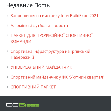
Недавние Посты
Запрошення на виставку InterBuildExpo 2021
Алюмінієві футбольні ворота
ПАРКЕТ ДЛЯ ПРОФЕСІЙНОЇ СПОРТИВНОЇ
КОМАНДИ
Спортивна інфраструктура на Ірпінській
Набережній
УНІВЕРСАЛЬНИЙ МАЙДАНЧИК
Cпортивний майданчик у ЖК “Уютний квартал”
СПОРТИВНИЙ ПАРКЕТ