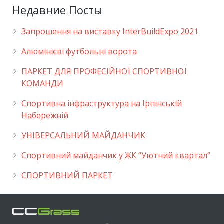
Недавние Посты
Запрошення на виставку InterBuildExpo 2021
Алюмінієві футбольні ворота
ПАРКЕТ ДЛЯ ПРОФЕСІЙНОЇ СПОРТИВНОЇ
КОМАНДИ
Спортивна інфраструктура на Ірпінській
Набережній
УНІВЕРСАЛЬНИЙ МАЙДАНЧИК
Cпортивний майданчик у ЖК “Уютний квартал”
СПОРТИВНИЙ ПАРКЕТ