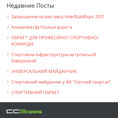
Недавние Посты
Запрошення на виставку InterBuildExpo 2021
Алюмінієві футбольні ворота
ПАРКЕТ ДЛЯ ПРОФЕСІЙНОЇ СПОРТИВНОЇ
КОМАНДИ
Спортивна інфраструктура на Ірпінській
Набережній
УНІВЕРСАЛЬНИЙ МАЙДАНЧИК
Cпортивний майданчик у ЖК “Уютний квартал”
СПОРТИВНИЙ ПАРКЕТ