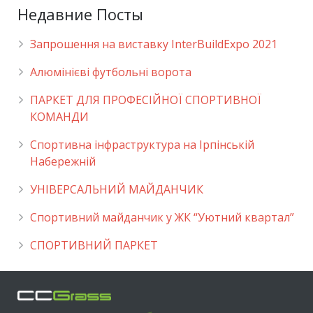
Недавние Посты
Запрошення на виставку InterBuildExpo 2021
Алюмінієві футбольні ворота
ПАРКЕТ ДЛЯ ПРОФЕСІЙНОЇ СПОРТИВНОЇ
КОМАНДИ
Спортивна інфраструктура на Ірпінській
Набережній
УНІВЕРСАЛЬНИЙ МАЙДАНЧИК
Cпортивний майданчик у ЖК “Уютний квартал”
СПОРТИВНИЙ ПАРКЕТ