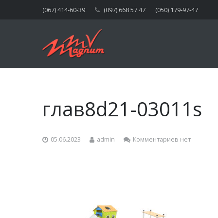
(067) 414-60-39
(097) 668 57 47
(050) 179-97-47
глав8d21-03011s
05.06.2023
admin
Комментариев нет