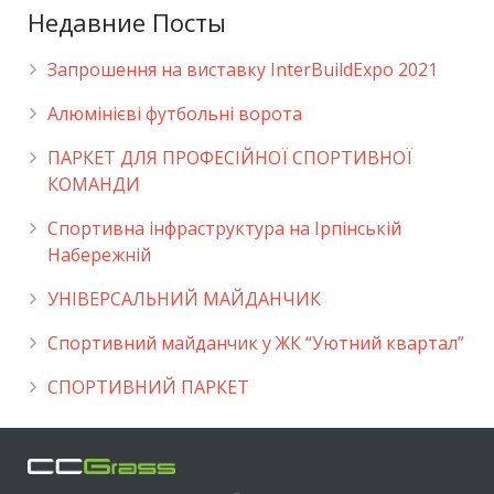
Недавние Посты
Запрошення на виставку InterBuildExpo 2021
Алюмінієві футбольні ворота
ПАРКЕТ ДЛЯ ПРОФЕСІЙНОЇ СПОРТИВНОЇ
КОМАНДИ
Спортивна інфраструктура на Ірпінській
Набережній
УНІВЕРСАЛЬНИЙ МАЙДАНЧИК
Cпортивний майданчик у ЖК “Уютний квартал”
СПОРТИВНИЙ ПАРКЕТ