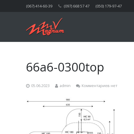
(067) 414-60-39
(097) 668 57 47
(050) 179-97-47
66a6-0300top
05.06.2023
admin
Комментариев нет