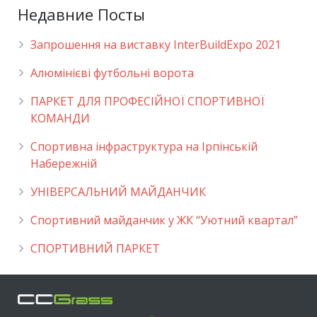
Недавние Посты
Запрошення на виставку InterBuildExpo 2021
Алюмінієві футбольні ворота
ПАРКЕТ ДЛЯ ПРОФЕСІЙНОЇ СПОРТИВНОЇ
КОМАНДИ
Спортивна інфраструктура на Ірпінській
Набережній
УНІВЕРСАЛЬНИЙ МАЙДАНЧИК
Cпортивний майданчик у ЖК “Уютний квартал”
СПОРТИВНИЙ ПАРКЕТ