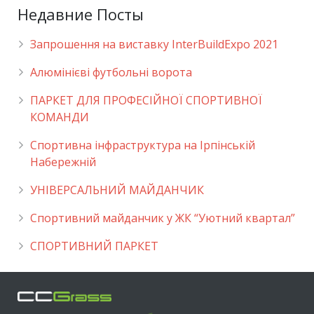
Недавние Посты
Запрошення на виставку InterBuildExpo 2021
Алюмінієві футбольні ворота
ПАРКЕТ ДЛЯ ПРОФЕСІЙНОЇ СПОРТИВНОЇ
КОМАНДИ
Спортивна інфраструктура на Ірпінській
Набережній
УНІВЕРСАЛЬНИЙ МАЙДАНЧИК
Cпортивний майданчик у ЖК “Уютний квартал”
СПОРТИВНИЙ ПАРКЕТ