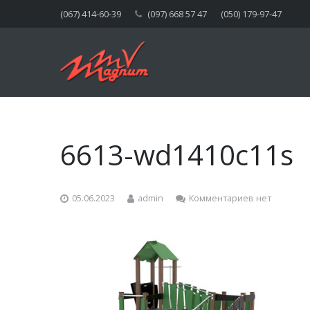
(067) 414-60-39
(097) 668 57 47
(050) 179-97-47
6613-wd1410c11s
05.06.2023
admin
Комментариев нет