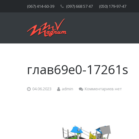
(067) 414-60-39
(097) 668 57 47
(050) 179-97-47
глав69e0-17261s
04.06.2023
admin
Комментариев нет