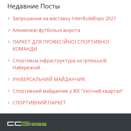
Недавние Посты
Запрошення на виставку InterBuildExpo 2021
Алюмінієві футбольні ворота
ПАРКЕТ ДЛЯ ПРОФЕСІЙНОЇ СПОРТИВНОЇ
КОМАНДИ
Спортивна інфраструктура на Ірпінській
Набережній
УНІВЕРСАЛЬНИЙ МАЙДАНЧИК
Cпортивний майданчик у ЖК “Уютний квартал”
СПОРТИВНИЙ ПАРКЕТ