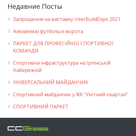
Недавние Посты
Запрошення на виставку InterBuildExpo 2021
Алюмінієві футбольні ворота
ПАРКЕТ ДЛЯ ПРОФЕСІЙНОЇ СПОРТИВНОЇ
КОМАНДИ
Спортивна інфраструктура на Ірпінській
Набережній
УНІВЕРСАЛЬНИЙ МАЙДАНЧИК
Cпортивний майданчик у ЖК “Уютний квартал”
СПОРТИВНИЙ ПАРКЕТ