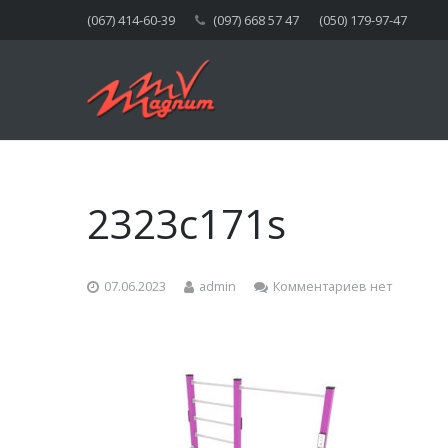
(067) 414-60-39
(097) 668 57 47
(050) 179-97-47
2323c171s
07.06.2023
admin
Комментариев нет