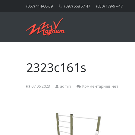
(067) 414-60-39
(097) 668 57 47
(050) 179-97-47
2323c161s
07.06.2023
admin
Комментариев нет