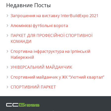
Недавние Посты
Запрошення на виставку InterBuildExpo 2021
Алюмінієві футбольні ворота
ПАРКЕТ ДЛЯ ПРОФЕСІЙНОЇ СПОРТИВНОЇ
КОМАНДИ
Спортивна інфраструктура на Ірпінській
Набережній
УНІВЕРСАЛЬНИЙ МАЙДАНЧИК
Cпортивний майданчик у ЖК “Уютний квартал”
СПОРТИВНИЙ ПАРКЕТ