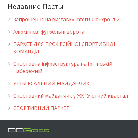
Недавние Посты
Запрошення на виставку InterBuildExpo 2021
Алюмінієві футбольні ворота
ПАРКЕТ ДЛЯ ПРОФЕСІЙНОЇ СПОРТИВНОЇ
КОМАНДИ
Спортивна інфраструктура на Ірпінській
Набережній
УНІВЕРСАЛЬНИЙ МАЙДАНЧИК
Cпортивний майданчик у ЖК “Уютний квартал”
СПОРТИВНИЙ ПАРКЕТ