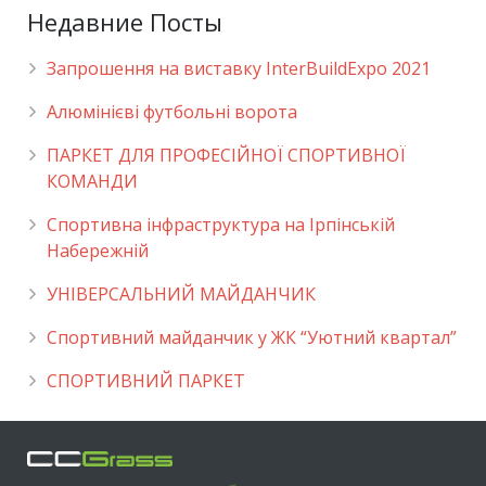
Недавние Посты
Запрошення на виставку InterBuildExpo 2021
Алюмінієві футбольні ворота
ПАРКЕТ ДЛЯ ПРОФЕСІЙНОЇ СПОРТИВНОЇ
КОМАНДИ
Спортивна інфраструктура на Ірпінській
Набережній
УНІВЕРСАЛЬНИЙ МАЙДАНЧИК
Cпортивний майданчик у ЖК “Уютний квартал”
СПОРТИВНИЙ ПАРКЕТ