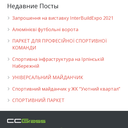
Недавние Посты
Запрошення на виставку InterBuildExpo 2021
Алюмінієві футбольні ворота
ПАРКЕТ ДЛЯ ПРОФЕСІЙНОЇ СПОРТИВНОЇ
КОМАНДИ
Спортивна інфраструктура на Ірпінській
Набережній
УНІВЕРСАЛЬНИЙ МАЙДАНЧИК
Cпортивний майданчик у ЖК “Уютний квартал”
СПОРТИВНИЙ ПАРКЕТ