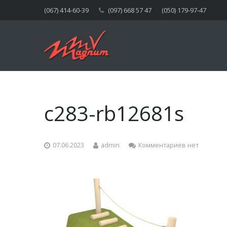
(067) 414-60-39
(097) 668 57 47
(050) 179-97-47
c283-rb12681s
07.06.2023
admin
Комментариев нет