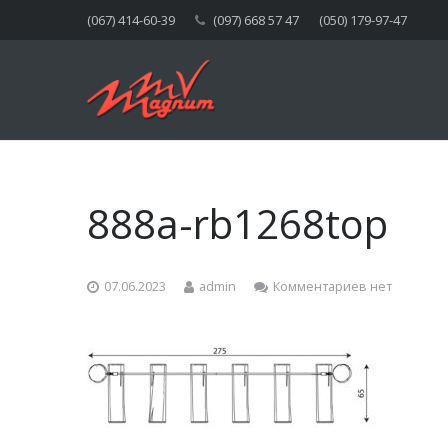
(067) 414-60-39
(097) 668 57 47
(050) 179-97-47
888a-rb1268top
07.06.2023
admin
Комментариев нет