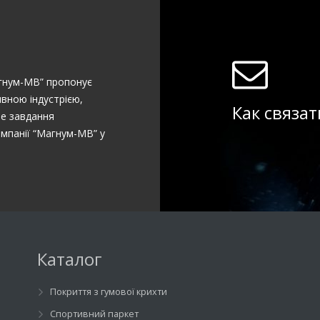
агнум-МВ” пропонує
вною індустрією,
Как связат
не завдання
омпанії “Магнум-МВ” у
Каталог
Покриття з гумової крихти
Спортивний паркет