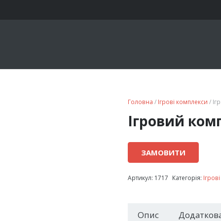
Головна
/
Ігрові комплекси
/ Іг
Ігровий комп
ЗАМОВИТИ
Артикул:
1717
Категорія:
Ігров
Опис
Додаткова