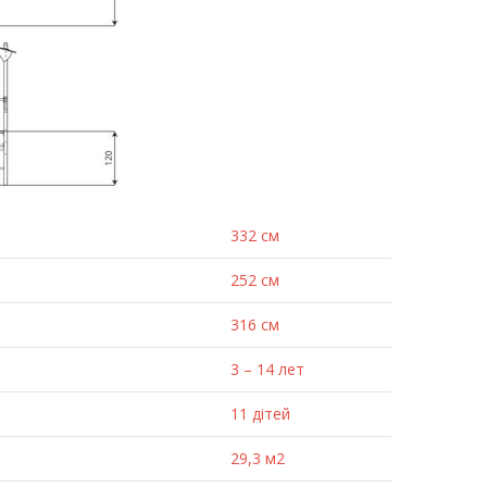
332 см
252 см
316 см
3 – 14 лет
в
11 дітей
29,3 м2