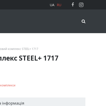
UA
RU
ровий комплекс STEEL+ 1717
лекс STEEL+ 1717
і комплекси
 інформація