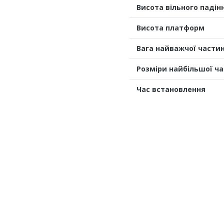
Висота вільного падін
Висота платформ
Вага найважчої части
Розміри найбільшої ч
Час встановлення