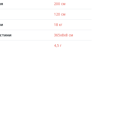
ня
200 см
120 см
ни
18 кг
астини
365x8x8 см
4,5 г