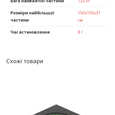
Вага найважчої частини
120 кг
Розміри найбільшої
150x150x31
частини
см
Час встановлення
8 г
Схожі товари