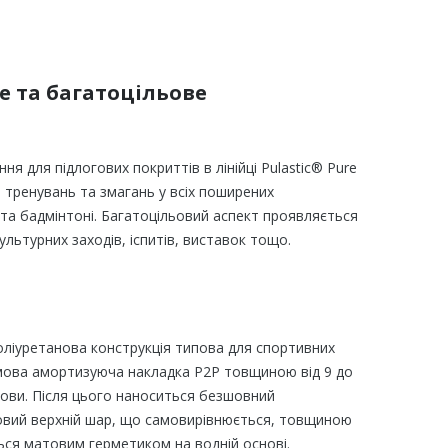
 та багатоцільове
ення для підлогових покриттів в лінійці Pulastic® Pure
ля тренувань та змагань у всіх поширених
 та бадмінтоні. Багатоцільовий аспект проявляється
льтурних заходів, іспитів, виставок тощо.
ліуретанова конструкція типова для спортивних
гумова амортизуюча накладка P2P товщиною від 9 до
ови. Після цього наноситься безшовний
овий верхній шар, що самовирівнюється, товщиною
ься матовим герметиком на водній основі.