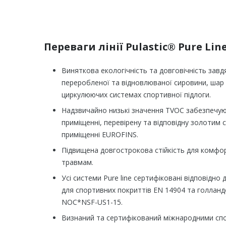
Переваги лінії Pulastic® Pure Lin
Виняткова екологічність та довговічність завд
переробленої та відновлюваної сировини, шар
циркулюючих системах спортивної підлоги.
Надзвичайно низькі значення TVOC забезпечуют
приміщенні, перевірену та відповідну золотим 
приміщенні EUROFINS.
Підвищена довгострокова стійкість для комфор
травмам.
Усі системи Pure line сертифіковані відповідн
для спортивних покриттів EN 14904 та голланд
NOC*NSF-US1-15.
Визнаний та сертифікований міжнародними сп