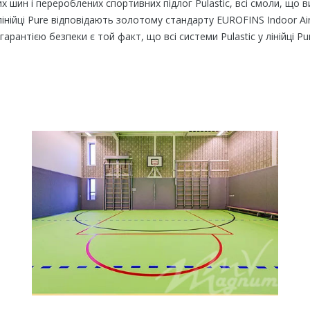
них шин і перероблених спортивних підлог Pulastic, всі смоли, що
 лінійці Pure відповідають золотому стандарту EUROFINS Indoor Air
гарантією безпеки є той факт, що всі системи Pulastic у лінійці