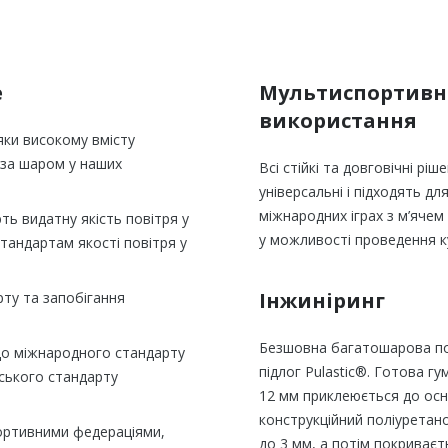
e
Мультиспортивне
використання
яки високому вмісту
 за шаром у наших
Всі стійкі та довговічні ріш
універсальні і підходять д
міжнародних іграх з м’ячем
ь видатну якість повітря у
у можливості проведення ку
стандартам якості повітря у
Інжиніринг
ту та запобігання
Безшовна багатошарова по
о до міжнародного стандарту
підлог Pulastic®. Готова 
ського стандарту
12 мм приклеюється до осн
конструкційний поліуретан
ортивними федераціями,
до 3 мм, а потім покриваєт