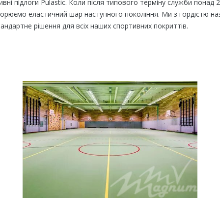
ні підлоги Pulastic. Коли після типового терміну служби понад 25
творюємо еластичний шар наступного покоління. Ми з гордістю наз
ндартне рішення для всіх наших спортивних покриттів.