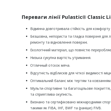
Переваги лінії Pulastic® Classic L
Відмінна довготривала стійкість для комфорту
Безшовна, непориста та гладка поверхня для л
ремонту та відновлення поверхні.
Екологічний матеріал, що повністю переробляє
Низька сукупна вартість утримання.
Отличный отскок мяча.
Відсутність відблисків для чіткої видимості міцн
Оптимальний баланс між тертям та ковзанням
Мульти-спортивне та багатоцільове покриття, 
та сприятлива окупність.
Визнано та сертифіковано міжнародними спор
такими як FIBA, IHF, BWF та (раніше) FIVB.