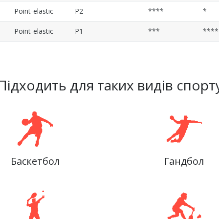
Point-elastic
P2
****
*
Point-elastic
P1
***
****
Підходить для таких видів спорт
Баскетбол
Гандбол