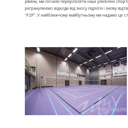
рівень; ми почали переробляти наші улюблені спортив
регранулюємо відходи від зносу підлоги і знову від
“P2P”. У найближчому майбутньому ми надамо це ста