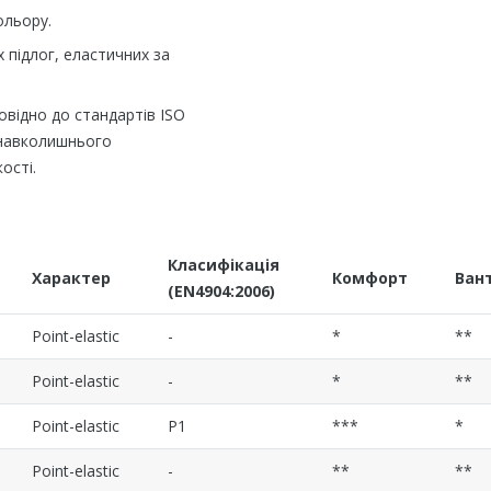
ольору.
 підлог, еластичних за
овідно до стандартів ISO
и навколишнього
ості.
Класифікація
Характер
Комфорт
Ван
(EN4904:2006)
Point-elastic
-
*
**
Point-elastic
-
*
**
Point-elastic
P1
***
*
Point-elastic
-
**
**