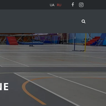
UA
RU
NE