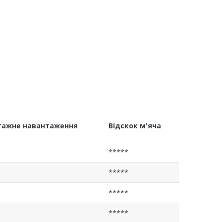
тажне навантаження
Відскок м'яча
*****
*****
*****
*****