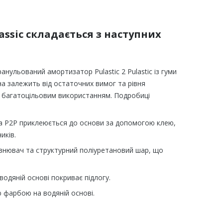
lassic складається з наступних
анульований амортизатор Pulastic 2 Pulastic із гуми
а залежить від остаточних вимог та рівня
 багатоцільовим використанням. Подробиці
 P2P приклеюється до основи за допомогою клею,
иків.
нювач та структурний поліуретановий шар, що
одяній основі покриває підлогу.
 фарбою на водяній основі.