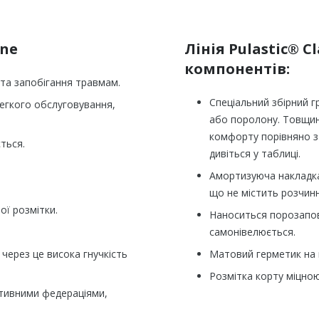
ine
Лінія Pulastic® C
компонентів:
 та запобігання травмам.
Спеціальний збірний гр
егкого обслуговування,
або поролону. Товщин
комфорту порівняно з
ться.
дивіться у таблиці.
Амортизуюча накладка
що не містить розчинн
ої розмітки.
Наноситься порозапов
.
самонівелюється.
через це висока гнучкість
Матовий герметик на в
Розмітка корту міцною
тивними федераціями,