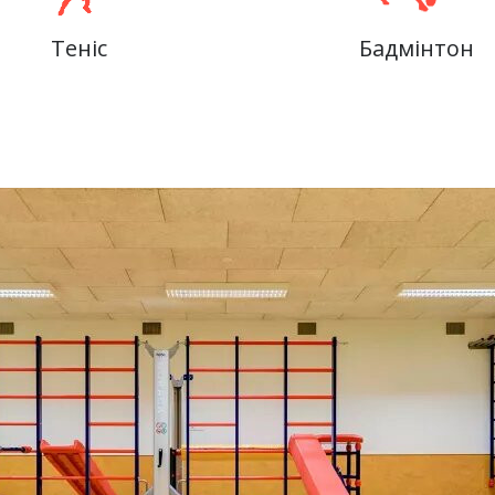
Теніс
Бадмінтон