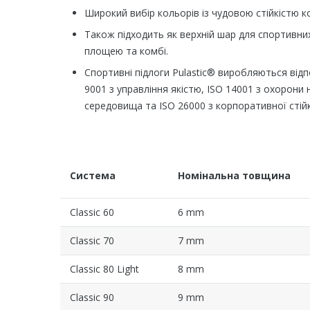
Широкий вибір кольорів із чудовою стійкістю к
Також підходить як верхній шар для спортивних
площею та комбі.
Спортивні підлоги Pulastic® виробляються відп
9001 з управління якістю, ISO 14001 з охорон
середовища та ISO 26000 з корпоративної стійк
Система
Номінальна товщина
Classic 60
6 mm
Classic 70
7 mm
Classic 80 Light
8 mm
Classic 90
9 mm