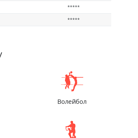
*****
*****
у
Волейбол