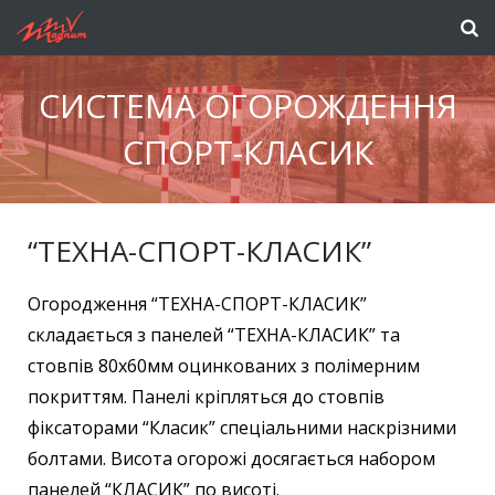
CИСТЕМА ОГОРОЖДЕННЯ
СПОРТ-КЛАСИК
“ТЕХНА-СПОРТ-КЛАСИК”
Огородження “ТЕХНА-СПОРТ-КЛАСИК”
складається з панелей “ТЕХНА-КЛАСИК” та
стовпів 80х60мм оцинкованих з полімерним
покриттям. Панелі кріпляться до стовпів
фіксаторами “Класик” спеціальними наскрізними
болтами. Висота огорожі досягається набором
панелей “КЛАСИК” по висоті.