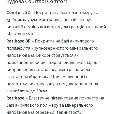
Будова Courtsol Comfort
Comfort S2
– Покриття на базі еластомеру та
дрібних каучукових гранул, що забезпечує
високий ступінь комфорту для гравців та точний
відскок м’яча.
Resibase BP
– Покриття на базі акрилового
полімеру та крупнозернистого мінерального
наповнювача. Використовується як
порозаповнюючий і вирівнювальний шар для
виправлення поганої планіметрії поверхні
ігрового майданчика. При змішуванні із
цементом використовується для заповнення
заглиблень до 10мм.
Resibase
– Еластичне пігментоване покриття на
базі акрилового полімеру та мінерального
наповнювача середньої зернистості.