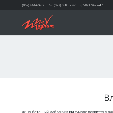
(067) 414-60-39
(097) 668 57 47
(050) 179-97-47
В
Якщо бетонний майданчик під гумове покриття у вас