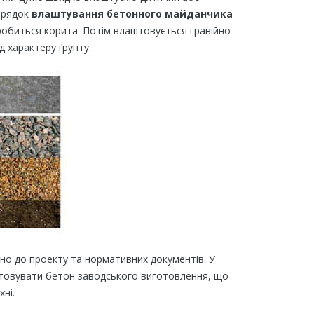
Порядок
влаштування бетонного майданчика
 робиться корита. Потім влаштовується гравійно-
д характеру ґрунту.
но до проекту та нормативних документів. У
истовувати бетон заводського виготовлення, що
ні.