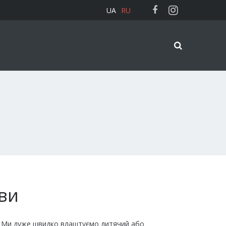
UA
RU
ви
ас. Ми дуже швидко влаштуємо дитячий або