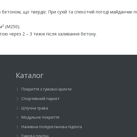
 бетоном, що твердіє. При сухій та спекотній погоді майданчик
2
м
(М250).
ю через 2 – 3 тижні після заливання бетону.
Каталог
Покриття з гумової крихти
Спортивний паркет
Штучна трава
Модульне покриття
Наливна поліуретанова підлога
Гумова плитка