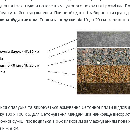
вання і закінчуючи нанесенням гумового покриття і розмітки. 
ґрунту та його ущільнення. При необхідності забирається грунт,
им майданчиком
. Товщина подушки від 10 до 20 см, залежно ві
ься опалубка та виконується армування бетонної плити відповід
ітку 100 х 100 х 5. Для бетонування майданчика найкраще викор
онної суміші проводиться з обов’язковим загладжуванням поверх
ніж 8 см.