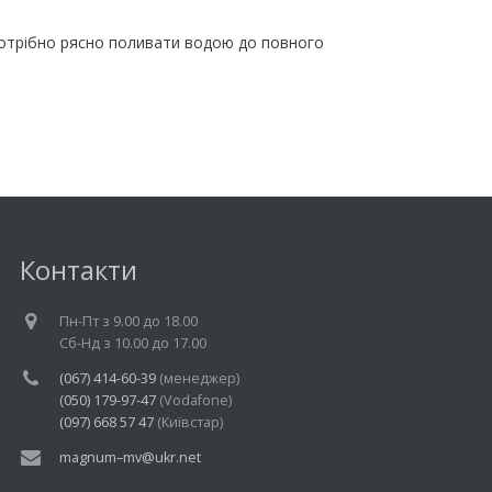
 потрібно рясно поливати водою до повного
Контакти
Пн-Пт з 9.00 до 18.00
Cб-Нд з 10.00 до 17.00
(067) 414-60-39
(менеджер)
(050) 179-97-47
(Vodafone)
(097) 668 57 47
(Київстар)
magnum–mv@ukr.net