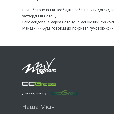
Після бетонування необхідно забезпечити догляд за
затвердіння бетону.
Рекомендована марка бетону не менше ніж 250 кг/с
Майданчик буде готовий до покриття гумовою крихто
Для ландшафту
Наша Місія