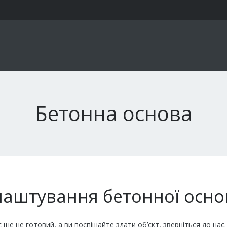
Бетонна основа
лаштування бетонної осно
 ще не готовий, а ви поспішайте здати об’єкт, зверніться до н